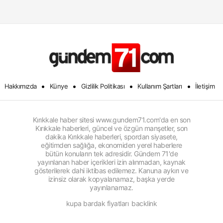
•
•
•
•
Hakkımızda
Künye
Gizlilik Politikası
Kullanım Şartları
İletişim
Kırıkkale haber sitesi www.gundem71.com'da en son
Kırıkkale haberleri, güncel ve özgün manşetler, son
dakika Kırıkkale haberleri, spordan siyasete,
eğitimden sağlığa, ekonomiden yerel haberlere
bütün konuların tek adresidir. Gündem 71'de
yayınlanan haber içerikleri izin alınmadan, kaynak
gösterilerek dahi iktibas edilemez. Kanuna aykırı ve
izinsiz olarak kopyalanamaz, başka yerde
yayınlanamaz.
kupa bardak fiyatları
backlink