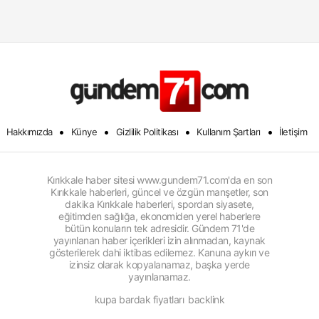
•
•
•
•
Hakkımızda
Künye
Gizlilik Politikası
Kullanım Şartları
İletişim
Kırıkkale haber sitesi www.gundem71.com'da en son
Kırıkkale haberleri, güncel ve özgün manşetler, son
dakika Kırıkkale haberleri, spordan siyasete,
eğitimden sağlığa, ekonomiden yerel haberlere
bütün konuların tek adresidir. Gündem 71'de
yayınlanan haber içerikleri izin alınmadan, kaynak
gösterilerek dahi iktibas edilemez. Kanuna aykırı ve
izinsiz olarak kopyalanamaz, başka yerde
yayınlanamaz.
kupa bardak fiyatları
backlink