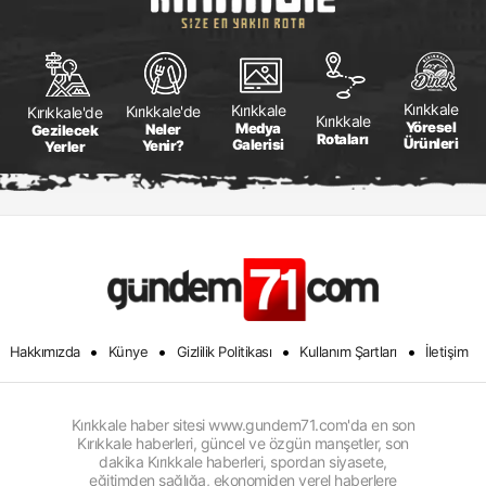
Kırıkkale
Kırıkkale
Kırıkkale'de
Kırıkkale'de
Kırıkkale
Yöresel
Medya
Neler
Gezilecek
Rotaları
Ürünleri
Galerisi
Yenir?
Yerler
•
•
•
•
Hakkımızda
Künye
Gizlilik Politikası
Kullanım Şartları
İletişim
Kırıkkale haber sitesi www.gundem71.com'da en son
Kırıkkale haberleri, güncel ve özgün manşetler, son
dakika Kırıkkale haberleri, spordan siyasete,
eğitimden sağlığa, ekonomiden yerel haberlere