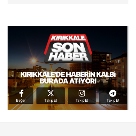
KIRIKKALE'DE HABERiN KALBi
BURADA ATIYOR!
Beğen
Takip Et
Takip Et
Takip Et