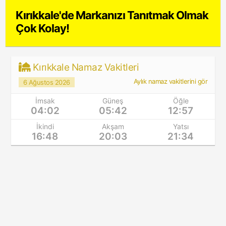
Kırıkkale'de Markanızı Tanıtmak Olmak
Çok Kolay!
Kırıkkale Namaz Vakitleri
Aylık namaz vakitlerini gör
6 Ağustos 2026
İmsak
Güneş
Öğle
04:02
05:42
12:57
İkindi
Akşam
Yatsı
16:48
20:03
21:34