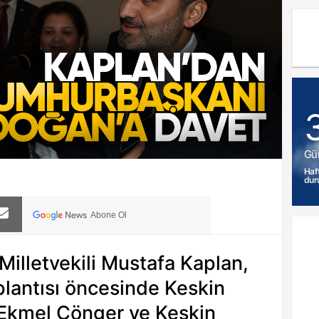
Gü
Haf
dur
Abone Ol
 Milletvekili Mustafa Kaplan,
lantısı öncesinde Keskin
 Ekmel Cönger ve Keskin