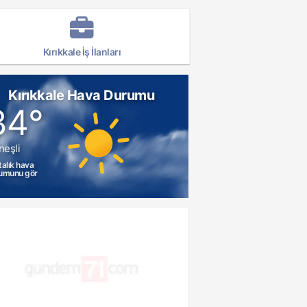
Kırıkkale İş İlanları
Kırıkkale Hava Durumu
34°
neşli
talık hava
umunu gör