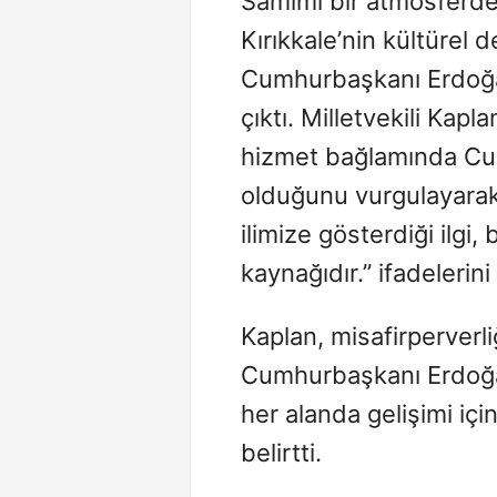
Samimi bir atmosferde
Kırıkkale’nin kültürel d
Cumhurbaşkanı Erdoğan’
çıktı. Milletvekili Kap
hizmet bağlamında Cu
olduğunu vurgulayara
ilimize gösterdiği ilgi,
kaynağıdır.” ifadelerini
Kaplan, misafirperverli
Cumhurbaşkanı Erdoğan
her alanda gelişimi iç
belirtti.