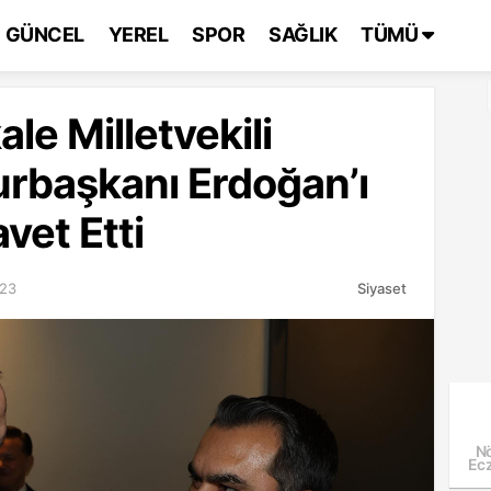
GÜNCEL
YEREL
SPOR
SAĞLIK
TÜMÜ
ale Milletvekili
rbaşkanı Erdoğan’ı
vet Etti
:23
Siyaset
Nö
Ecz