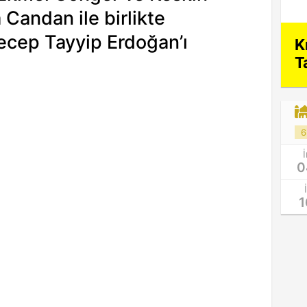
 Candan ile birlikte
cep Tayyip Erdoğan’ı
K
T
6
0
1