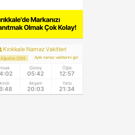
ırıkkale'de Markanızı
anıtmak Olmak Çok Kolay!
Kırıkkale Namaz Vakitleri
Aylık namaz vakitlerini gör
 Ağustos 2026
İmsak
Güneş
Öğle
4:02
05:42
12:57
İkindi
Akşam
Yatsı
6:48
20:03
21:34