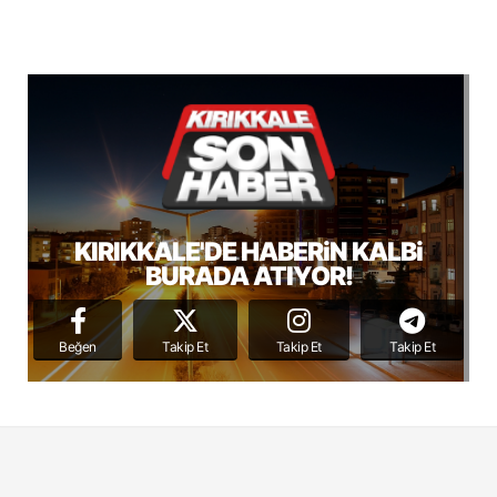
KIRIKKALE'DE HABERiN KALBi
BURADA ATIYOR!
Beğen
Takip Et
Takip Et
Takip Et