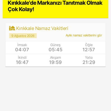
Kırıkkale'de Markanızı Tanıtmak Olmak
Çok Kolay!
Kırıkkale Namaz Vakitleri
Aylık namaz vakitlerini gör
9 Ağustos 2026
İmsak
Güneş
Öğle
04:07
05:45
12:57
İkindi
Akşam
Yatsı
16:47
19:59
21:29