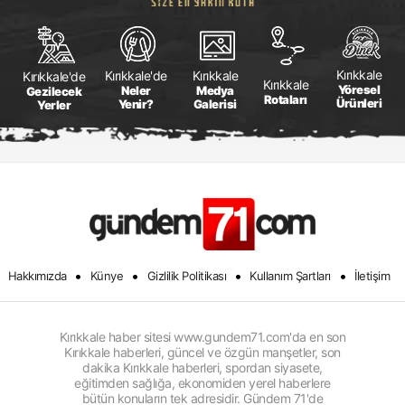
Kırıkkale
Kırıkkale
Kırıkkale'de
Kırıkkale'de
Kırıkkale
Yöresel
Medya
Neler
Gezilecek
Rotaları
Ürünleri
Galerisi
Yenir?
Yerler
•
•
•
•
Hakkımızda
Künye
Gizlilik Politikası
Kullanım Şartları
İletişim
Kırıkkale haber sitesi www.gundem71.com'da en son
Kırıkkale haberleri, güncel ve özgün manşetler, son
dakika Kırıkkale haberleri, spordan siyasete,
eğitimden sağlığa, ekonomiden yerel haberlere
bütün konuların tek adresidir. Gündem 71'de