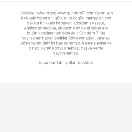
Kırıkkale haber sitesi www.gundem71.com'da en son
Kırıkkale haberleri, güncel ve özgün manşetler, son
dakika Kırıkkale haberleri, spordan siyasete,
eğitimden sağlığa, ekonomiden yerel haberlere
bütün konuların tek adresidir. Gündem 71'de
yayınlanan haber içerikleri izin alınmadan, kaynak
gösterilerek dahi iktibas edilemez. Kanuna aykırı ve
izinsiz olarak kopyalanamaz, başka yerde
yayınlanamaz.
kupa bardak fiyatları
backlink