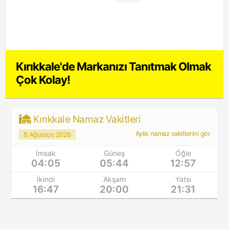
Kırıkkale'de Markanızı Tanıtmak Olmak
Çok Kolay!
Kırıkkale Namaz Vakitleri
Aylık namaz vakitlerini gör
8 Ağustos 2026
İmsak
Güneş
Öğle
04:05
05:44
12:57
İkindi
Akşam
Yatsı
16:47
20:00
21:31