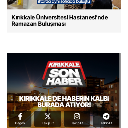
Kırıkkale Üniversitesi Hastanesi’nde
Ramazan Buluşması
KIRIKKALE'DE HABERiN KALBi
BURADA ATIYOR!
Beğen
Takip Et
Takip Et
Takip Et