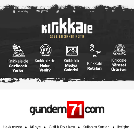
Kırıkkale
Kırıkkale
Kırıkkale'de
Kırıkkale'de
Kırıkkale
Yöresel
Medya
Neler
Gezilecek
Rotaları
Ürünleri
Galerisi
Yenir?
Yerler
•
•
•
•
Hakkımızda
Künye
Gizlilik Politikası
Kullanım Şartları
İletişim