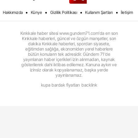
•
•
•
•
Hakkımızda
Künye
Gizlilik Politikası
Kullanım Şartları
İletişim
Kırıkkale haber sitesi www.gundem71.com'da en son
Kırıkkale haberleri, güncel ve özgün manşetler, son
dakika Kırıkkale haberleri, spordan siyasete,
eğitimden sağlığa, ekonomiden yerel haberlere
bütün konuların tek adresidir. Gündem 71'de
yayınlanan haber içerikleri izin alınmadan, kaynak
gösterilerek dahi iktibas edilemez. Kanuna aykırı ve
izinsiz olarak kopyalanamaz, başka yerde
yayınlanamaz.
kupa bardak fiyatları
backlink