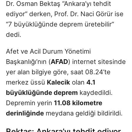
Dr. Osman Bektaş “Ankara’yı tehdit
ediyor” derken, Prof. Dr. Naci Görür ise
“7 büyüklüğünde deprem üretebilir”
dedi.
Afet ve Acil Durum Yönetimi
Başkanlığı’nın (
AFAD
) internet sitesinde
yer alan bilgiye göre, saat 08.24’te
merkez üssü
Kalecik
olan
4.1
büyüklüğünde deprem
kaydedildi.
Depremin yerin
11.08 kilometre
derinliğinde
meydana geldiği bildirildi.
Bektaş: Ankara’yı tehdit ediyor