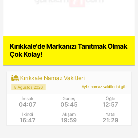
Kırıkkale'de Markanızı Tanıtmak Olmak
Çok Kolay!
Kırıkkale Namaz Vakitleri
Aylık namaz vakitlerini gör
8 Ağustos 2026
İmsak
Güneş
Öğle
04:07
05:45
12:57
İkindi
Akşam
Yatsı
16:47
19:59
21:29