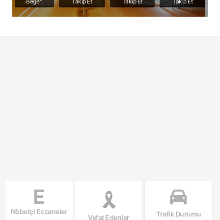
Beğen
Takip Et
Takip Et
Takip Et
E
Nöbetçi Eczaneler
Trafik Durumu
Vefat Edenler