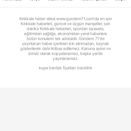
Kırıkkale haber sitesi www.gundem71.com'da en son
Kırıkkale haberleri, güncel ve özgün manşetler, son
dakika Kırıkkale haberleri, spordan siyasete,
eğitimden sağlığa, ekonomiden yerel haberlere
bütün konuların tek adresidir. Gündem 71'de
yayınlanan haber içerikleri izin alınmadan, kaynak
gösterilerek dahi iktibas edilemez. Kanuna aykırı ve
izinsiz olarak kopyalanamaz, başka yerde
yayınlanamaz.
kupa bardak fiyatları
backlink