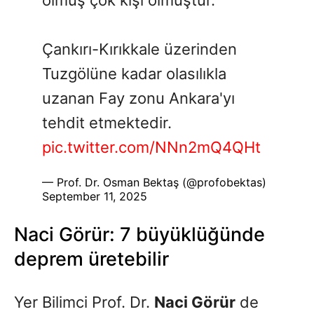
olmuş çok kişi ölmüştür.
Çankırı-Kırıkkale üzerinden
Tuzgölüne kadar olasılıkla
uzanan Fay zonu Ankara'yı
tehdit etmektedir.
pic.twitter.com/NNn2mQ4QHt
— Prof. Dr. Osman Bektaş (@profobektas)
September 11, 2025
Naci Görür: 7 büyüklüğünde
deprem üretebilir
Yer Bilimci Prof. Dr.
Naci Görür
de