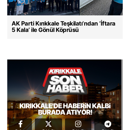
AK Parti Kırıkkale Teşkilatı’ndan ‘İftara
5 Kala’ ile Gönül Köprüsü
KIRIKKALE'DE HABERiN KALBi
BURADA ATIYOR!