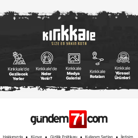
Kırıkkale
Kırıkkale
Kırıkkale'de
Kırıkkale'de
Kırıkkale
Yöresel
Medya
Neler
Gezilecek
Rotaları
Ürünleri
Galerisi
Yenir?
Yerler
•
•
•
•
Hakkımızda
Künye
Gizlilik Politikası
Kullanım Şartları
İletişim