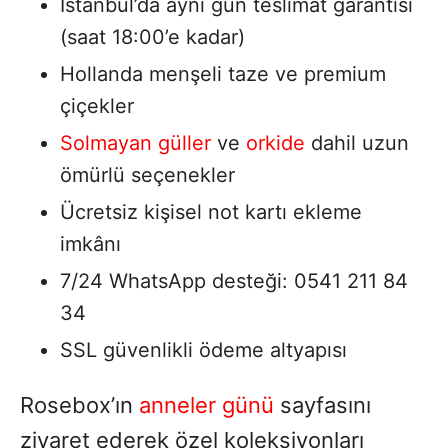
İstanbul’da aynı gün teslimat garantisi
(saat 18:00’e kadar)
Hollanda menşeli taze ve premium
çiçekler
Solmayan güller
ve
orkide
dahil uzun
ömürlü seçenekler
Ücretsiz kişisel not kartı ekleme
imkânı
7/24 WhatsApp desteği: 0541 211 84
34
SSL güvenlikli ödeme altyapısı
Rosebox’ın
anneler günü
sayfasını
ziyaret ederek özel koleksiyonları