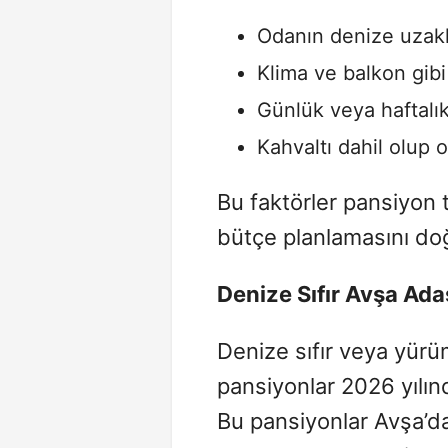
Odanın denize uzakl
Klima ve balkon gib
Günlük veya haftalık
Kahvaltı dahil olup 
Bu faktörler pansiyon t
bütçe planlamasını doğ
Denize Sıfır
Avşa
Adas
Denize sıfır veya yür
pansiyonlar 2026 yılın
Bu pansiyonlar Avşa’da 