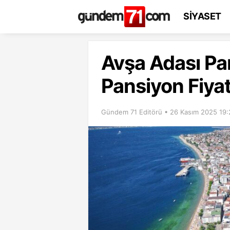
SİYASET
Avşa Adası Pan
Pansiyon Fiyat
Gündem 71 Editörü • 26 Kasım 2025 19: