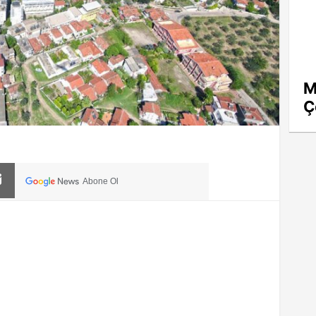
M
Ç
Abone Ol