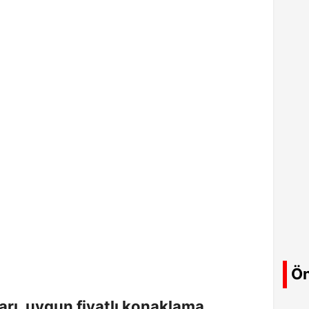
Ön
rı, uygun fiyatlı konaklama