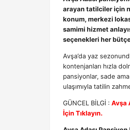
arayan tatilciler içi
konum, merkezi
loka
samimi hizmet anlayış
seçenekleri her bütç
Avşa’da yaz sezonunda
kontenjanları hızla do
pansiyonlar, sade ama i
ulaşımıyla tatilin zah
GÜNCEL BİLGİ :
Avşa
İçin Tıklayın.
Avşa
Adası Pansiyon F