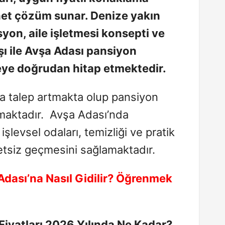
n net çözüm sunar. Denize yakın
syon
, aile işletmesi
konsepti
ve
ı ile
Avşa
Adası pansiyon
eye doğrudan hitap etmektedir.
 talep artmakta olup pansiyon
lmaktadır. Avşa Adası’nda
şlevsel odaları, temizliği ve pratik
metsiz geçmesini sağlamaktadır.
Adası’na Nasıl Gidilir? Öğrenmek
iyatları 2026 Yılında Ne Kadar?