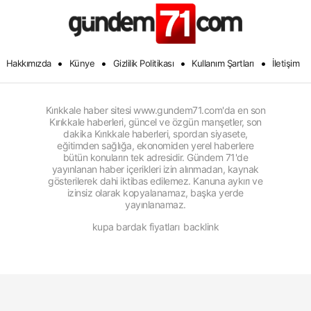
•
•
•
•
Hakkımızda
Künye
Gizlilik Politikası
Kullanım Şartları
İletişim
Kırıkkale haber sitesi www.gundem71.com'da en son
Kırıkkale haberleri, güncel ve özgün manşetler, son
dakika Kırıkkale haberleri, spordan siyasete,
eğitimden sağlığa, ekonomiden yerel haberlere
bütün konuların tek adresidir. Gündem 71'de
yayınlanan haber içerikleri izin alınmadan, kaynak
gösterilerek dahi iktibas edilemez. Kanuna aykırı ve
izinsiz olarak kopyalanamaz, başka yerde
yayınlanamaz.
kupa bardak fiyatları
backlink