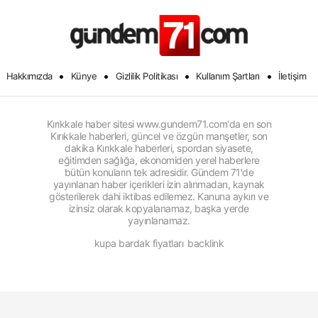
•
•
•
•
Hakkımızda
Künye
Gizlilik Politikası
Kullanım Şartları
İletişim
Kırıkkale haber sitesi www.gundem71.com'da en son
Kırıkkale haberleri, güncel ve özgün manşetler, son
dakika Kırıkkale haberleri, spordan siyasete,
eğitimden sağlığa, ekonomiden yerel haberlere
bütün konuların tek adresidir. Gündem 71'de
yayınlanan haber içerikleri izin alınmadan, kaynak
gösterilerek dahi iktibas edilemez. Kanuna aykırı ve
izinsiz olarak kopyalanamaz, başka yerde
yayınlanamaz.
kupa bardak fiyatları
backlink