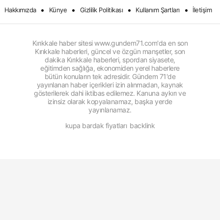
•
•
•
•
Hakkımızda
Künye
Gizlilik Politikası
Kullanım Şartları
İletişim
Kırıkkale haber sitesi www.gundem71.com'da en son
Kırıkkale haberleri, güncel ve özgün manşetler, son
dakika Kırıkkale haberleri, spordan siyasete,
eğitimden sağlığa, ekonomiden yerel haberlere
bütün konuların tek adresidir. Gündem 71'de
yayınlanan haber içerikleri izin alınmadan, kaynak
gösterilerek dahi iktibas edilemez. Kanuna aykırı ve
izinsiz olarak kopyalanamaz, başka yerde
yayınlanamaz.
kupa bardak fiyatları
backlink