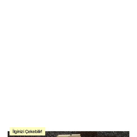
İlginizi Çekebilir!