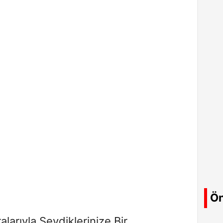
Ön
larıyla Sevdiklerinize Bir