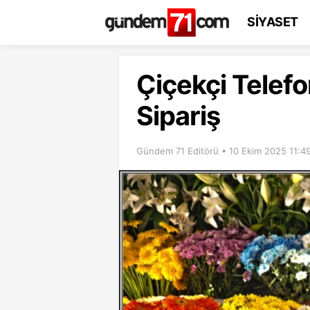
SİYASET
Çiçekçi Telef
Sipariş
Gündem 71 Editörü • 10 Ekim 2025 11:4