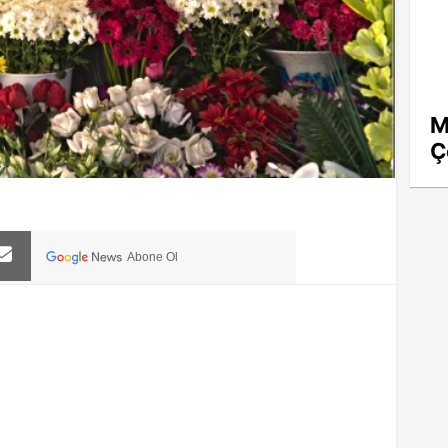
M
Ç
Abone Ol