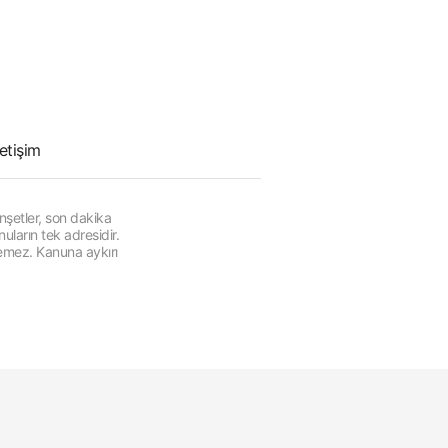
letişim
şetler, son dakika
ların tek adresidir.
lemez. Kanuna aykırı