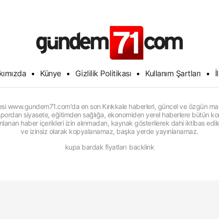
kımızda
•
Künye
•
Gizlilik Politikası
•
Kullanım Şartları
•
İ
itesi www.gundem71.com'da en son Kırıkkale haberleri, güncel ve özgün man
, spordan siyasete, eğitimden sağlığa, ekonomiden yerel haberlere bütün konu
anan haber içerikleri izin alınmadan, kaynak gösterilerek dahi iktibas edi
ve izinsiz olarak kopyalanamaz, başka yerde yayınlanamaz.
kupa bardak fiyatları
backlink