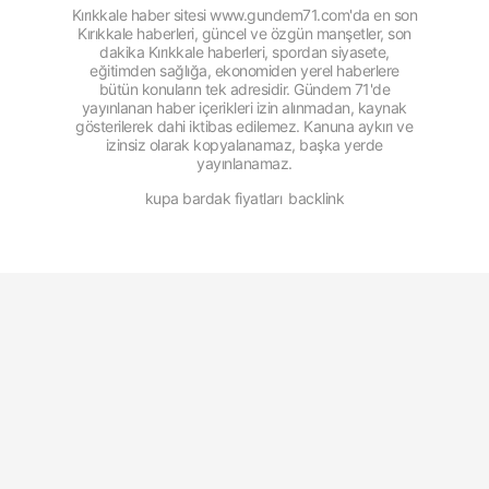
Kırıkkale haber sitesi www.gundem71.com'da en son
Kırıkkale haberleri, güncel ve özgün manşetler, son
dakika Kırıkkale haberleri, spordan siyasete,
eğitimden sağlığa, ekonomiden yerel haberlere
bütün konuların tek adresidir. Gündem 71'de
yayınlanan haber içerikleri izin alınmadan, kaynak
gösterilerek dahi iktibas edilemez. Kanuna aykırı ve
izinsiz olarak kopyalanamaz, başka yerde
yayınlanamaz.
kupa bardak fiyatları
backlink