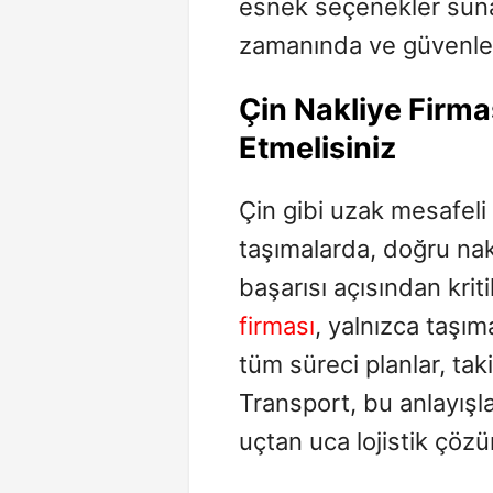
esnek seçenekler sunar
zamanında ve güvenle Çi
Çin Nakliye Firma
Etmelisiniz
Çin gibi uzak mesafeli
taşımalarda, doğru nak
başarısı açısından kriti
firması
, yalnızca taşı
tüm süreci planlar, ta
Transport, bu anlayışl
uçtan uca lojistik çöz