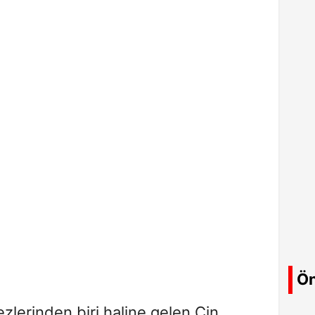
Ön
zlerinden biri haline gelen Çin,