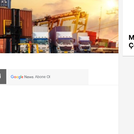
M
Ç
Abone Ol