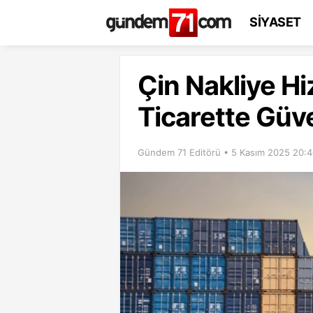
SİYASET
Çin Nakliye Hi
Ticarette Güv
Gündem 71 Editörü • 5 Kasım 2025 20: