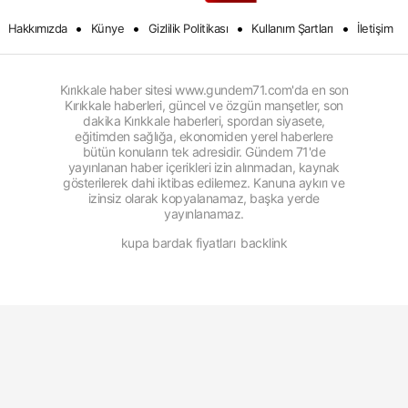
•
•
•
•
Hakkımızda
Künye
Gizlilik Politikası
Kullanım Şartları
İletişim
Kırıkkale haber sitesi www.gundem71.com'da en son
Kırıkkale haberleri, güncel ve özgün manşetler, son
dakika Kırıkkale haberleri, spordan siyasete,
eğitimden sağlığa, ekonomiden yerel haberlere
bütün konuların tek adresidir. Gündem 71'de
yayınlanan haber içerikleri izin alınmadan, kaynak
gösterilerek dahi iktibas edilemez. Kanuna aykırı ve
izinsiz olarak kopyalanamaz, başka yerde
yayınlanamaz.
kupa bardak fiyatları
backlink