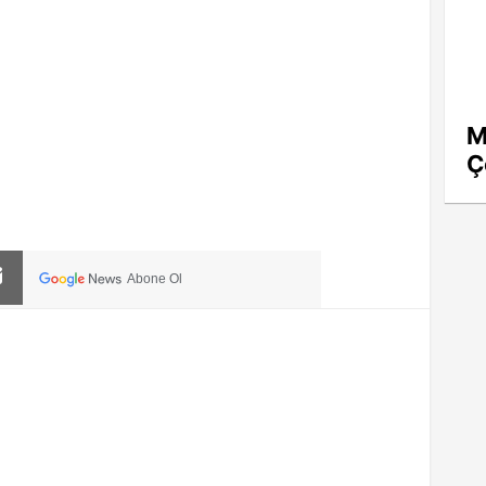
M
Ç
Abone Ol