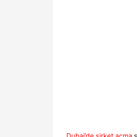
Dubai’de şirket açma
s