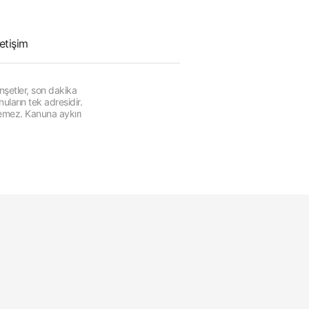
letişim
şetler, son dakika
ların tek adresidir.
lemez. Kanuna aykırı