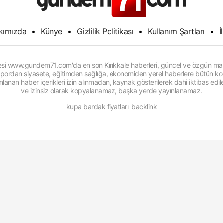
kımızda
•
Künye
•
Gizlilik Politikası
•
Kullanım Şartları
•
İ
itesi www.gundem71.com'da en son Kırıkkale haberleri, güncel ve özgün man
, spordan siyasete, eğitimden sağlığa, ekonomiden yerel haberlere bütün konu
anan haber içerikleri izin alınmadan, kaynak gösterilerek dahi iktibas edi
ve izinsiz olarak kopyalanamaz, başka yerde yayınlanamaz.
kupa bardak fiyatları
backlink