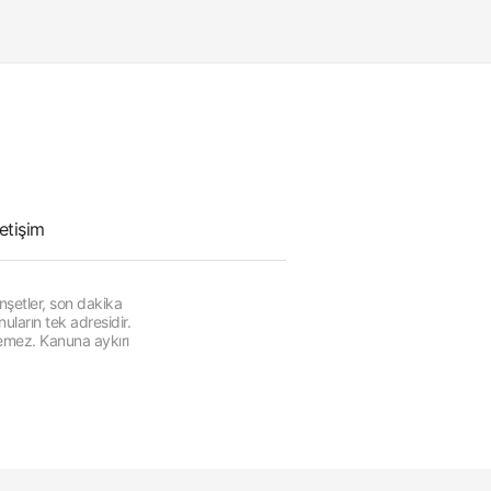
letişim
şetler, son dakika
ların tek adresidir.
lemez. Kanuna aykırı