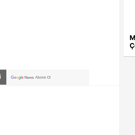
M
Ç
Abone Ol