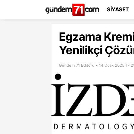
SİYASET
Egzama Kremi:
Yenilikçi Çöz
Gündem 71 Editörü • 14 Ocak 2025 17:2