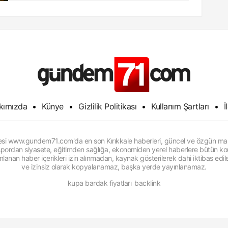
kımızda
•
Künye
•
Gizlilik Politikası
•
Kullanım Şartları
•
İ
itesi www.gundem71.com'da en son Kırıkkale haberleri, güncel ve özgün man
, spordan siyasete, eğitimden sağlığa, ekonomiden yerel haberlere bütün konu
anan haber içerikleri izin alınmadan, kaynak gösterilerek dahi iktibas edi
ve izinsiz olarak kopyalanamaz, başka yerde yayınlanamaz.
kupa bardak fiyatları
backlink