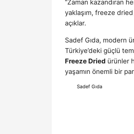
“Zaman kazandıran her ş
yaklaşım, freeze dried 
açıklar.
Sadef Gıda, modern üre
Türkiye’deki güçlü tems
Freeze Dried
ürünler h
yaşamın önemli bir parç
Sadef Gıda