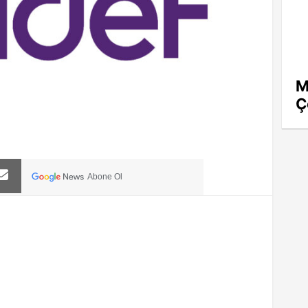
M
Ç
Abone Ol