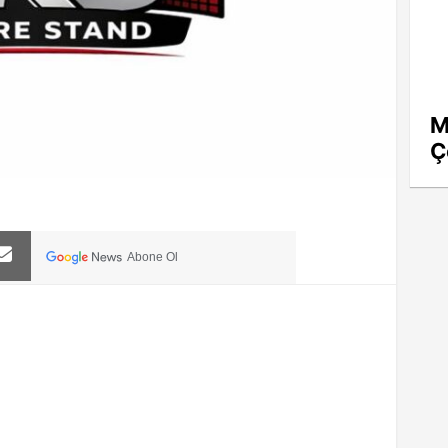
M
Ç
Abone Ol