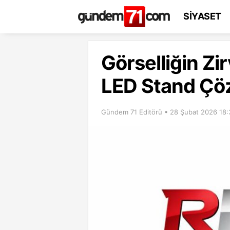
SİYASET
Görselliğin Zi
LED Stand Çö
Gündem 71 Editörü • 28 Şubat 2026 18: