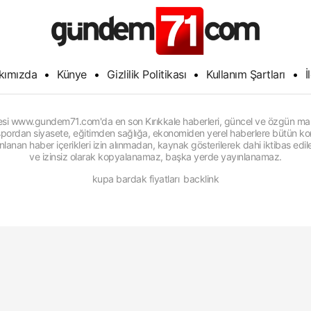
kımızda
•
Künye
•
Gizlilik Politikası
•
Kullanım Şartları
•
İ
itesi www.gundem71.com'da en son Kırıkkale haberleri, güncel ve özgün man
, spordan siyasete, eğitimden sağlığa, ekonomiden yerel haberlere bütün konu
anan haber içerikleri izin alınmadan, kaynak gösterilerek dahi iktibas edi
ve izinsiz olarak kopyalanamaz, başka yerde yayınlanamaz.
kupa bardak fiyatları
backlink