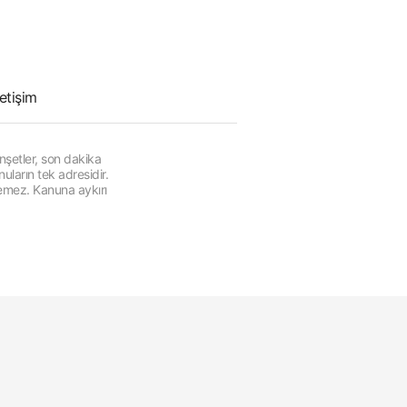
letişim
şetler, son dakika
ların tek adresidir.
lemez. Kanuna aykırı