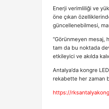
Enerji verimliliği ve y
öne çıkan özelliklerind
güncellenebilmesi, mar
“Görünmeyen mesaj, hi
tam da bu noktada devr
etkileyici ve akılda kalıc
Antalya’da kongre LED
rekabette her zaman b
https://rksantalyakon