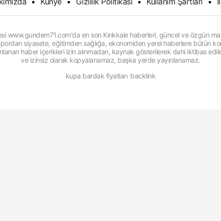
kımızda
•
Künye
•
Gizlilik Politikası
•
Kullanım Şartları
•
İ
itesi www.gundem71.com'da en son Kırıkkale haberleri, güncel ve özgün man
, spordan siyasete, eğitimden sağlığa, ekonomiden yerel haberlere bütün konu
anan haber içerikleri izin alınmadan, kaynak gösterilerek dahi iktibas edi
ve izinsiz olarak kopyalanamaz, başka yerde yayınlanamaz.
kupa bardak fiyatları
backlink