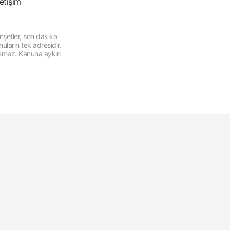
letişim
şetler, son dakika
ların tek adresidir.
lemez. Kanuna aykırı