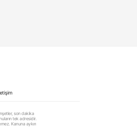
letişim
şetler, son dakika
ların tek adresidir.
lemez. Kanuna aykırı