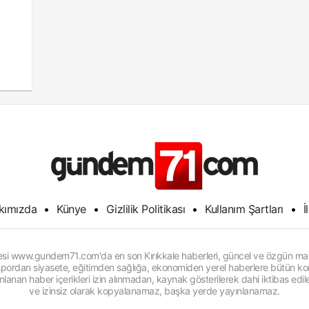
kımızda
•
Künye
•
Gizlilik Politikası
•
Kullanım Şartları
•
İ
itesi www.gundem71.com'da en son Kırıkkale haberleri, güncel ve özgün man
, spordan siyasete, eğitimden sağlığa, ekonomiden yerel haberlere bütün konu
anan haber içerikleri izin alınmadan, kaynak gösterilerek dahi iktibas edi
ve izinsiz olarak kopyalanamaz, başka yerde yayınlanamaz.