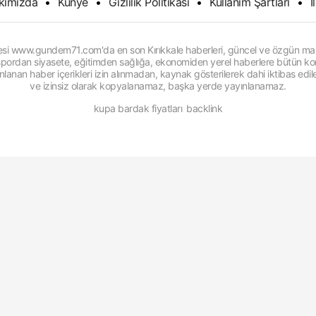
kımızda
•
Künye
•
Gizlilik Politikası
•
Kullanım Şartları
•
İ
itesi www.gundem71.com'da en son Kırıkkale haberleri, güncel ve özgün man
, spordan siyasete, eğitimden sağlığa, ekonomiden yerel haberlere bütün konu
anan haber içerikleri izin alınmadan, kaynak gösterilerek dahi iktibas edi
ve izinsiz olarak kopyalanamaz, başka yerde yayınlanamaz.
kupa bardak fiyatları
backlink