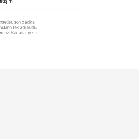
letişim
şetler, son dakika
ların tek adresidir.
lemez. Kanuna aykırı