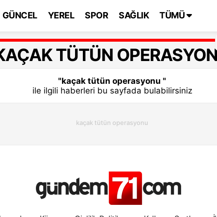
GÜNCEL
YEREL
SPOR
SAĞLIK
TÜMÜ
KAÇAK TÜTÜN OPERASYO
"kaçak tütün operasyonu "
ile ilgili haberleri bu sayfada bulabilirsiniz
kaçak tütün operasyonu