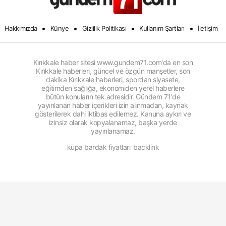
•
•
•
•
Hakkımızda
Künye
Gizlilik Politikası
Kullanım Şartları
İletişim
Kırıkkale haber sitesi www.gundem71.com'da en son
Kırıkkale haberleri, güncel ve özgün manşetler, son
dakika Kırıkkale haberleri, spordan siyasete,
eğitimden sağlığa, ekonomiden yerel haberlere
bütün konuların tek adresidir. Gündem 71'de
yayınlanan haber içerikleri izin alınmadan, kaynak
gösterilerek dahi iktibas edilemez. Kanuna aykırı ve
izinsiz olarak kopyalanamaz, başka yerde
yayınlanamaz.
kupa bardak fiyatları
backlink