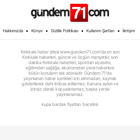
•
•
•
•
Hakkımızda
Künye
Gizlilik Politikası
Kullanım Şartları
İletişim
Kırıkkale haber sitesi www.gundem71.com'da en son
Kırıkkale haberleri, güncel ve özgün manşetler, son
dakika Kırıkkale haberleri, spordan siyasete,
eğitimden sağlığa, ekonomiden yerel haberlere
bütün konuların tek adresidir. Gündem 71'de
yayınlanan haber içerikleri izin alınmadan, kaynak
gösterilerek dahi iktibas edilemez. Kanuna aykırı ve
izinsiz olarak kopyalanamaz, başka yerde
yayınlanamaz.
kupa bardak fiyatları
backlink