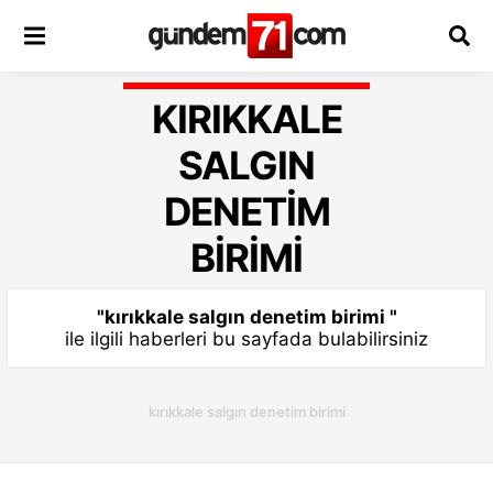
KIRIKKALE
SALGIN
DENETIM
BIRIMI
"kırıkkale salgın denetim birimi "
ile ilgili haberleri bu sayfada bulabilirsiniz
kırıkkale salgın denetim birimi