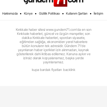
•
•
•
•
Hakkımızda
Künye
Gizlilik Politikası
Kullanım Şartları
İletişim
Kırıkkale haber sitesi www.gundem71.com'da en son
Kırıkkale haberleri, güncel ve özgün manşetler, son
dakika Kırıkkale haberleri, spordan siyasete,
eğitimden sağlığa, ekonomiden yerel haberlere
bütün konuların tek adresidir. Gündem 71'de
yayınlanan haber içerikleri izin alınmadan, kaynak
gösterilerek dahi iktibas edilemez. Kanuna aykırı ve
izinsiz olarak kopyalanamaz, başka yerde
yayınlanamaz.
kupa bardak fiyatları
backlink