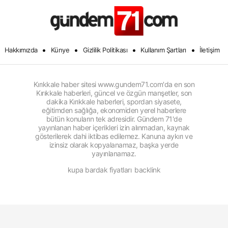
•
•
•
•
Hakkımızda
Künye
Gizlilik Politikası
Kullanım Şartları
İletişim
Kırıkkale haber sitesi www.gundem71.com'da en son
Kırıkkale haberleri, güncel ve özgün manşetler, son
dakika Kırıkkale haberleri, spordan siyasete,
eğitimden sağlığa, ekonomiden yerel haberlere
bütün konuların tek adresidir. Gündem 71'de
yayınlanan haber içerikleri izin alınmadan, kaynak
gösterilerek dahi iktibas edilemez. Kanuna aykırı ve
izinsiz olarak kopyalanamaz, başka yerde
yayınlanamaz.
kupa bardak fiyatları
backlink