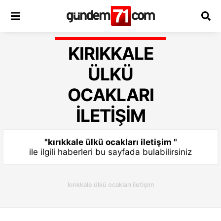
KIRIKKALE
ÜLKÜ
OCAKLARI
ILETIŞIM
"kırıkkale ülkü ocakları iletişim "
ile ilgili haberleri bu sayfada bulabilirsiniz
kırıkkale ülkü ocakları iletişim