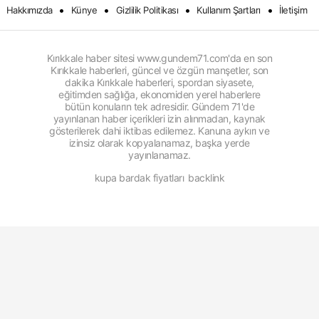
•
•
•
•
Hakkımızda
Künye
Gizlilik Politikası
Kullanım Şartları
İletişim
Kırıkkale haber sitesi www.gundem71.com'da en son
Kırıkkale haberleri, güncel ve özgün manşetler, son
dakika Kırıkkale haberleri, spordan siyasete,
eğitimden sağlığa, ekonomiden yerel haberlere
bütün konuların tek adresidir. Gündem 71'de
yayınlanan haber içerikleri izin alınmadan, kaynak
gösterilerek dahi iktibas edilemez. Kanuna aykırı ve
izinsiz olarak kopyalanamaz, başka yerde
yayınlanamaz.
kupa bardak fiyatları
backlink