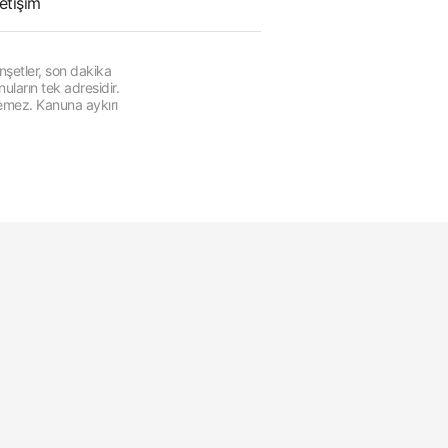
letişim
şetler, son dakika
ların tek adresidir.
lemez. Kanuna aykırı