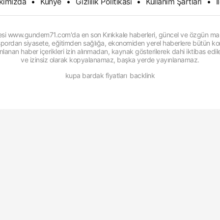
kımızda
•
Künye
•
Gizlilik Politikası
•
Kullanım Şartları
•
İ
itesi www.gundem71.com'da en son Kırıkkale haberleri, güncel ve özgün man
, spordan siyasete, eğitimden sağlığa, ekonomiden yerel haberlere bütün konu
anan haber içerikleri izin alınmadan, kaynak gösterilerek dahi iktibas edi
ve izinsiz olarak kopyalanamaz, başka yerde yayınlanamaz.
kupa bardak fiyatları
backlink