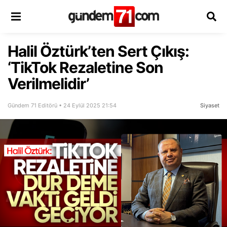
Halil Öztürk’ten Sert Çıkış:
‘TikTok Rezaletine Son
Verilmelidir’
Gündem 71 Editörü • 24 Eylül 2025 21:54
Siyaset