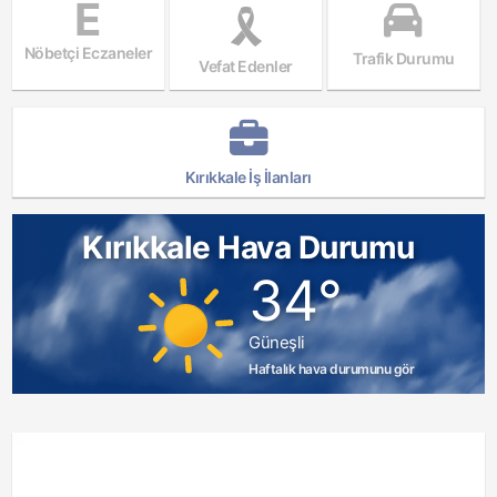
E
Nöbetçi Eczaneler
Trafik Durumu
Vefat Edenler
Kırıkkale İş İlanları
Kırıkkale Hava Durumu
34°
Güneşli
Haftalık hava durumunu gör