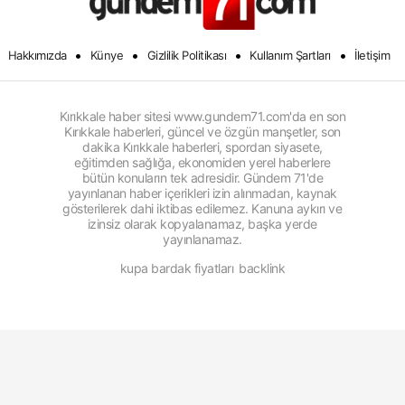
•
•
•
•
Hakkımızda
Künye
Gizlilik Politikası
Kullanım Şartları
İletişim
Kırıkkale haber sitesi www.gundem71.com'da en son
Kırıkkale haberleri, güncel ve özgün manşetler, son
dakika Kırıkkale haberleri, spordan siyasete,
eğitimden sağlığa, ekonomiden yerel haberlere
bütün konuların tek adresidir. Gündem 71'de
yayınlanan haber içerikleri izin alınmadan, kaynak
gösterilerek dahi iktibas edilemez. Kanuna aykırı ve
izinsiz olarak kopyalanamaz, başka yerde
yayınlanamaz.
kupa bardak fiyatları
backlink