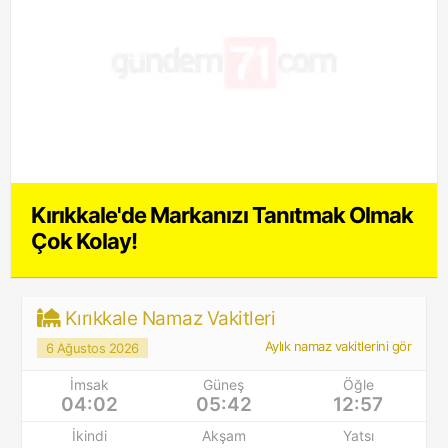
Kırıkkale'de Markanızı Tanıtmak Olmak
Çok Kolay!
Kırıkkale Namaz Vakitleri
Aylık namaz vakitlerini gör
6 Ağustos 2026
İmsak
Güneş
Öğle
04:02
05:42
12:57
İkindi
Akşam
Yatsı