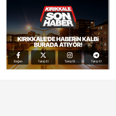
KIRIKKALE'DE HABERiN KALBi
BURADA ATIYOR!
Beğen
Takip Et
Takip Et
Takip Et