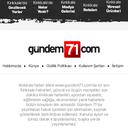
Kırıkkale
Kırıkkale
Kırıkkale'de
Kırıkkale'de
Kırıkkale
Yöresel
Medya
Neler
Gezilecek
Rotaları
Ürünleri
Galerisi
Yenir?
Yerler
•
•
•
•
Hakkımızda
Künye
Gizlilik Politikası
Kullanım Şartları
İletişim
Kırıkkale haber sitesi www.gundem71.com'da en son
Kırıkkale haberleri, güncel ve özgün manşetler, son
dakika Kırıkkale haberleri, spordan siyasete,
eğitimden sağlığa, ekonomiden yerel haberlere
bütün konuların tek adresidir. Gündem 71'de
yayınlanan haber içerikleri izin alınmadan, kaynak
gösterilerek dahi iktibas edilemez. Kanuna aykırı ve
izinsiz olarak kopyalanamaz, başka yerde
yayınlanamaz.