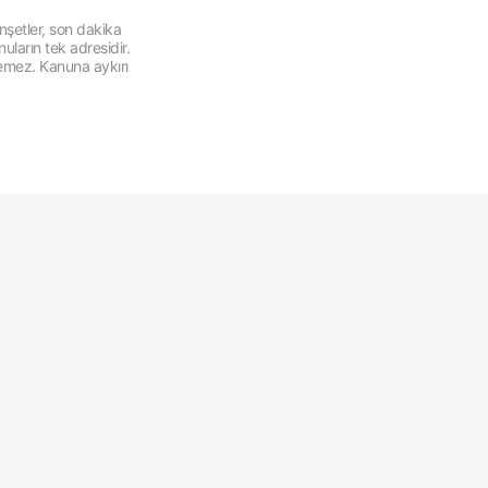
şetler, son dakika
ların tek adresidir.
lemez. Kanuna aykırı