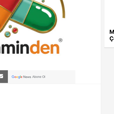
M
Ç
Abone Ol