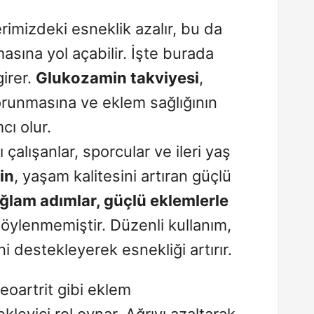
rimizdeki esneklik azalır, bu da
masına yol açabilir. İşte burada
irer.
Glukozamin takviyesi
,
runmasına ve eklem sağlığının
ı olur.
lışanlar, sporcular ve ileri yaş
in
, yaşam kalitesini artıran güçlü
ğlam adımlar, güçlü eklemlerle
öylenmemiştir. Düzenli kullanım,
ni destekleyerek esnekliği artırır.
eoartrit gibi eklem
kleyici rol oynar. Ağrıyı azaltarak