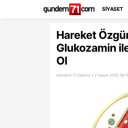
SİYASET
Hareket Özgür
Glukozamin il
Ol
Gündem 71 Editörü • 2 Kasım 2025 18:1