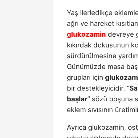
Yaş ilerledikçe eklemle
ağrı ve hareket kısıtla
glukozamin
devreye g
kıkırdak dokusunun ko
sürdürülmesine yardımc
Günümüzde masa başı ça
grupları için
glukozam
bir destekleyicidir. “
Sa
başlar
” sözü boşuna s
eklem sıvısının üretimi
Ayrıca glukozamin, ost
rahatsızlıklarında deste