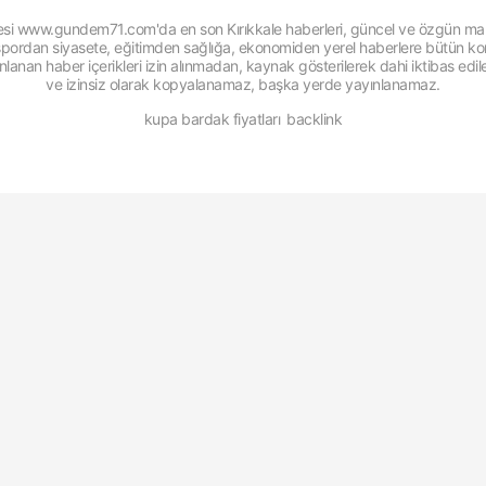
itesi www.gundem71.com'da en son Kırıkkale haberleri, güncel ve özgün man
, spordan siyasete, eğitimden sağlığa, ekonomiden yerel haberlere bütün konu
anan haber içerikleri izin alınmadan, kaynak gösterilerek dahi iktibas edi
ve izinsiz olarak kopyalanamaz, başka yerde yayınlanamaz.
kupa bardak fiyatları
backlink