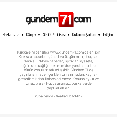
•
•
•
•
Hakkımızda
Künye
Gizlilik Politikası
Kullanım Şartları
İletişim
Kırıkkale haber sitesi www.gundem71.com'da en son
Kırıkkale haberleri, güncel ve özgün manşetler, son
dakika Kırıkkale haberleri, spordan siyasete,
eğitimden sağlığa, ekonomiden yerel haberlere
bütün konuların tek adresidir. Gündem 71'de
yayınlanan haber içerikleri izin alınmadan, kaynak
gösterilerek dahi iktibas edilemez. Kanuna aykırı ve
izinsiz olarak kopyalanamaz, başka yerde
yayınlanamaz.
kupa bardak fiyatları
backlink