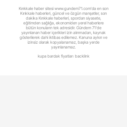
Kırıkkale haber sitesi www.gundem71.com'da en son
Kırıkkale haberleri, güncel ve özgün manşetler, son
dakika Kırıkkale haberleri, spordan siyasete,
eğitimden sağlığa, ekonomiden yerel haberlere
bütün konuların tek adresidir. Gündem 71'de
yayınlanan haber içerikleri izin alınmadan, kaynak
gösterilerek dahi iktibas edilemez. Kanuna aykırı ve
izinsiz olarak kopyalanamaz, başka yerde
yayınlanamaz.
kupa bardak fiyatları
backlink