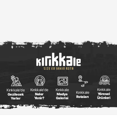
Kırıkkale
Kırıkkale
Kırıkkale'de
Kırıkkale'de
Kırıkkale
Yöresel
Medya
Neler
Gezilecek
Rotaları
Ürünleri
Galerisi
Yenir?
Yerler