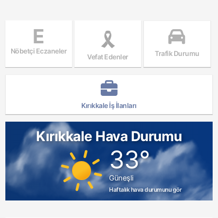
E
Nöbetçi Eczaneler
Trafik Durumu
Vefat Edenler
Kırıkkale İş İlanları
Kırıkkale Hava Durumu
33°
Güneşli
Haftalık hava durumunu gör