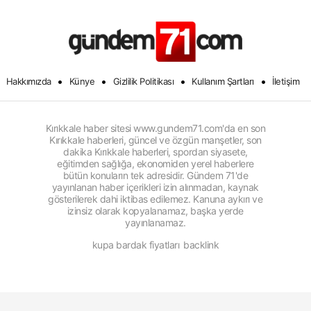
•
•
•
•
Hakkımızda
Künye
Gizlilik Politikası
Kullanım Şartları
İletişim
Kırıkkale haber sitesi www.gundem71.com'da en son
Kırıkkale haberleri, güncel ve özgün manşetler, son
dakika Kırıkkale haberleri, spordan siyasete,
eğitimden sağlığa, ekonomiden yerel haberlere
bütün konuların tek adresidir. Gündem 71'de
yayınlanan haber içerikleri izin alınmadan, kaynak
gösterilerek dahi iktibas edilemez. Kanuna aykırı ve
izinsiz olarak kopyalanamaz, başka yerde
yayınlanamaz.
kupa bardak fiyatları
backlink