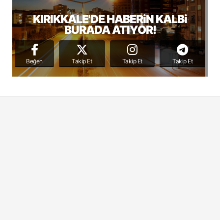
KIRIKKALE'DE HABERiN KALBi
BURADA ATIYOR!
Beğen
Takip Et
Takip Et
Takip Et