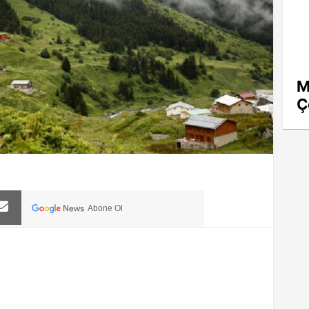
M
Ç
Abone Ol