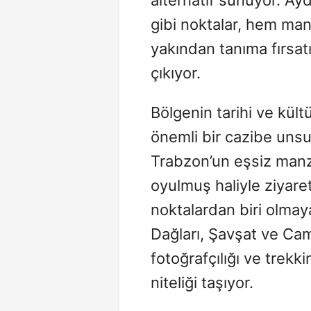
gibi noktalar, hem ma
yakından tanıma fırsat
çıkıyor.
Bölgenin tarihi ve kül
önemli bir cazibe unsu
Trabzon’un eşsiz manza
oyulmuş haliyle ziyaret
noktalardan biri olmay
Dağları, Şavşat ve Cami
fotoğrafçılığı ve trekk
niteliği taşıyor.