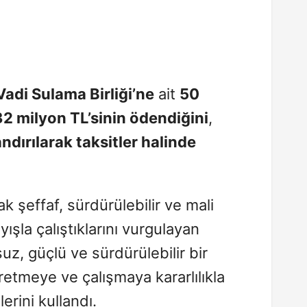
Vadi Sulama Birliği’ne
ait
50
32 milyon TL’sinin ödendiğini
,
ndırılarak taksitler halinde
k şeffaf, sürdürülebilir ve mali
ayışla çalıştıklarını vurgulayan
z, güçlü ve sürdürülebilir bir
retmeye ve çalışmaya kararlılıkla
erini kullandı.