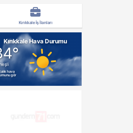
Kırıkkale İş İlanları
Kırıkkale Hava Durumu
34°
neşli
talık hava
umunu gör