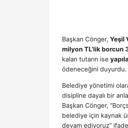
Başkan Cönger,
Yeşil 
milyon TL’lik borcun 
kalan tutarın ise
yapıla
ödeneceğini duyurdu.
Belediye yönetimi olara
disipline dayalı bir anl
Başkan Cönger, “Borçsu
belediye için kaynak ü
devam ediyoruz” ifadel