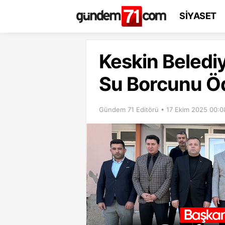
SİYASET
Keskin Belediy
Su Borcunu Ö
Gündem 71 Editörü • 17 Ekim 2025 00:0