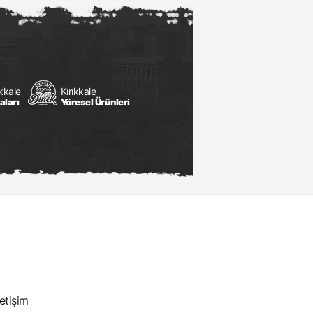
ıkkale
Kırıkkale
aları
Yöresel Ürünleri
letişim