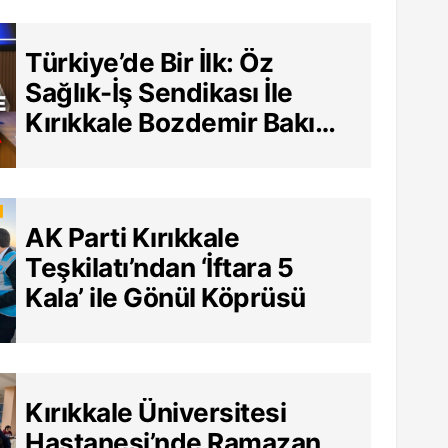
Türkiye’de Bir İlk: Öz
Sağlık-İş Sendikası İle
Kırıkkale Bozdemir Bakım
Merkezi Arasında Tarihi
Sözleşme
AK Parti Kırıkkale
Teşkilatı’ndan ‘İftara 5
Kala’ ile Gönül Köprüsü
Kırıkkale Üniversitesi
Hastanesi’nde Ramazan