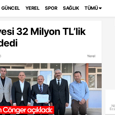
GÜNCEL
YEREL
SPOR
SAĞLIK
TÜMÜ
esi 32 Milyon TL’lik
dedi
8
Yerel
Nö
Ecz