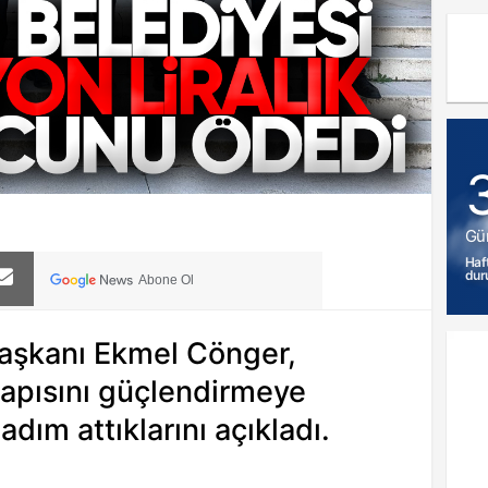
Gü
Haf
dur
Abone Ol
Başkanı Ekmel Cönger,
yapısını güçlendirmeye
adım attıklarını açıkladı.