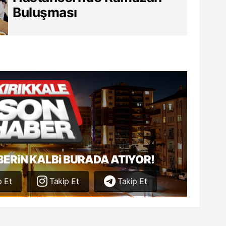
Buluşması
BERiN KALBi BURADA ATIYOR!
 Et
Takip Et
Takip Et