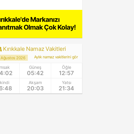
ırıkkale'de Markanızı
anıtmak Olmak Çok Kolay!
Kırıkkale Namaz Vakitleri
Aylık namaz vakitlerini gör
 Ağustos 2026
İmsak
Güneş
Öğle
4:02
05:42
12:57
İkindi
Akşam
Yatsı
6:48
20:03
21:34