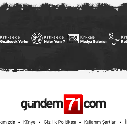
Kırıkkale'de
Kırıkkale'de
Kırıkkale
Kır
Gezilecek Yerler
Neler Yenir?
Medya Galerisi
Rot
kımızda
•
Künye
•
Gizlilik Politikası
•
Kullanım Şartları
•
İ