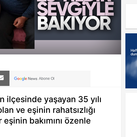
Haf
dur
Abone Ol
in ilçesinde yaşayan 35 yılı
olan ve eşinin rahatsızlığı
r eşinin bakımını özenle