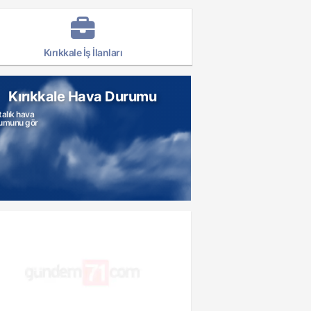
Kırıkkale İş İlanları
Kırıkkale Hava Durumu
talık hava
umunu gör