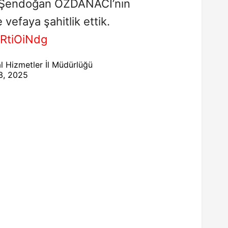
n Şendoğan ÖZDANACI’nın
 vefaya şahitlik ettik.
PRtiOiNdg
l Hizmetler İl Müdürlüğü
3, 2025