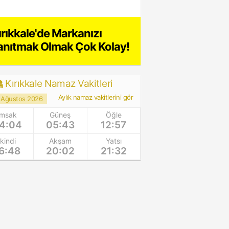
ırıkkale'de Markanızı
anıtmak Olmak Çok Kolay!
Kırıkkale Namaz Vakitleri
Aylık namaz vakitlerini gör
 Ağustos 2026
İmsak
Güneş
Öğle
4:04
05:43
12:57
İkindi
Akşam
Yatsı
6:48
20:02
21:32