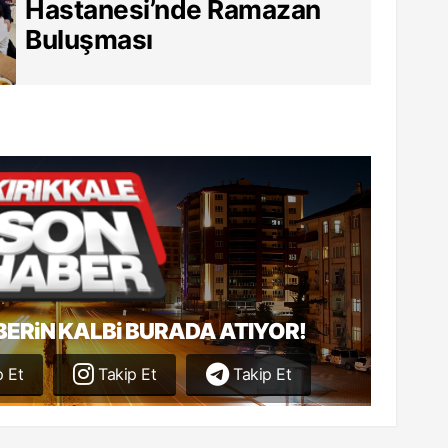
Hastanesi’nde Ramazan
Buluşması
BERiN KALBi BURADA ATIYOR!
 Et
Takip Et
Takip Et