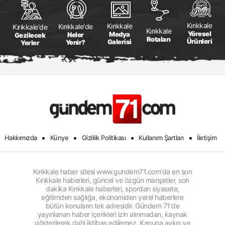
Kırıkkale
Kırıkkale
Kırıkkale'de
Kırıkkale'de
Kırıkkale
Yöresel
Medya
Neler
Gezilecek
Rotaları
Ürünleri
Galerisi
Yenir?
Yerler
•
•
•
•
Hakkımızda
Künye
Gizlilik Politikası
Kullanım Şartları
İletişim
Kırıkkale haber sitesi www.gundem71.com'da en son
Kırıkkale haberleri, güncel ve özgün manşetler, son
dakika Kırıkkale haberleri, spordan siyasete,
eğitimden sağlığa, ekonomiden yerel haberlere
bütün konuların tek adresidir. Gündem 71'de
yayınlanan haber içerikleri izin alınmadan, kaynak
gösterilerek dahi iktibas edilemez. Kanuna aykırı ve