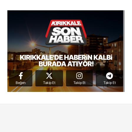
KIRIKKALE'DE HABERiN KALBi
BURADA ATIYOR!
Beğen
Takip Et
Takip Et
Takip Et