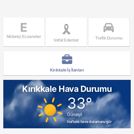
E
Nöbetçi Eczaneler
Trafik Durumu
Vefat Edenler
Kırıkkale İş İlanları
Kırıkkale Hava Durumu
33°
Güneşli
Haftalık hava durumunu gör