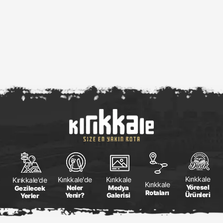
Kırıkkale
Kırıkkale
Kırıkkale'de
Kırıkkale'de
Kırıkkale
Yöresel
Medya
Neler
Gezilecek
Rotaları
Ürünleri
Galerisi
Yenir?
Yerler