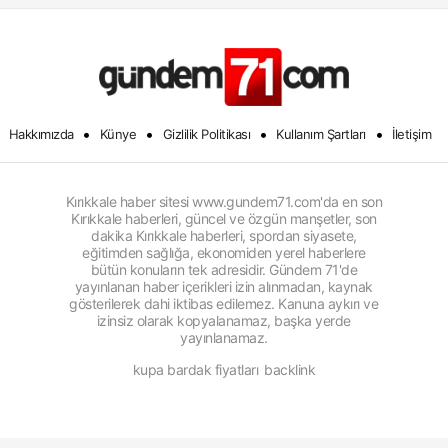
•
•
•
•
Hakkımızda
Künye
Gizlilik Politikası
Kullanım Şartları
İletişim
Kırıkkale haber sitesi www.gundem71.com'da en son
Kırıkkale haberleri, güncel ve özgün manşetler, son
dakika Kırıkkale haberleri, spordan siyasete,
eğitimden sağlığa, ekonomiden yerel haberlere
bütün konuların tek adresidir. Gündem 71'de
yayınlanan haber içerikleri izin alınmadan, kaynak
gösterilerek dahi iktibas edilemez. Kanuna aykırı ve
izinsiz olarak kopyalanamaz, başka yerde
yayınlanamaz.
kupa bardak fiyatları
backlink