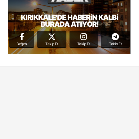
KIRIKKALE'DE HABERiN KALBi
BURADA ATIYOR!
Beğen
Takip Et
Takip Et
Takip Et