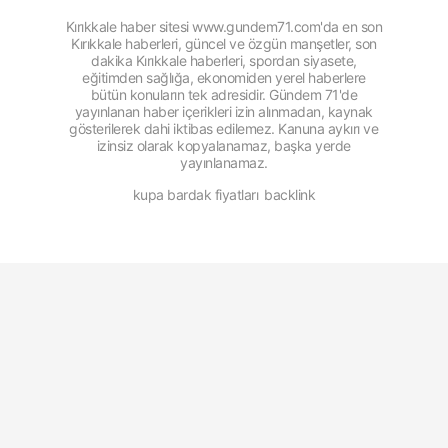
Kırıkkale haber sitesi www.gundem71.com'da en son
Kırıkkale haberleri, güncel ve özgün manşetler, son
dakika Kırıkkale haberleri, spordan siyasete,
eğitimden sağlığa, ekonomiden yerel haberlere
bütün konuların tek adresidir. Gündem 71'de
yayınlanan haber içerikleri izin alınmadan, kaynak
gösterilerek dahi iktibas edilemez. Kanuna aykırı ve
izinsiz olarak kopyalanamaz, başka yerde
yayınlanamaz.
kupa bardak fiyatları
backlink