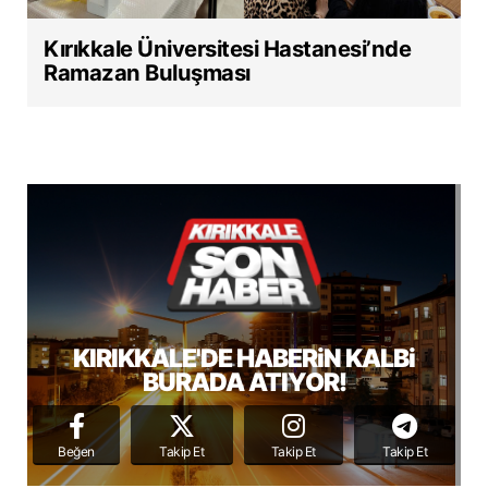
Kırıkkale Üniversitesi Hastanesi’nde
Ramazan Buluşması
KIRIKKALE'DE HABERiN KALBi
BURADA ATIYOR!
Beğen
Takip Et
Takip Et
Takip Et