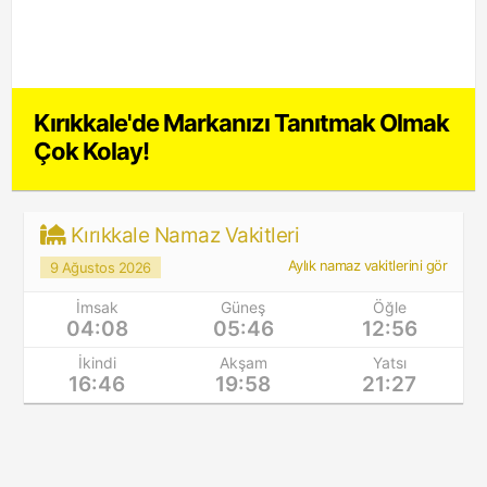
Kırıkkale'de Markanızı Tanıtmak Olmak
Çok Kolay!
Kırıkkale Namaz Vakitleri
Aylık namaz vakitlerini gör
9 Ağustos 2026
İmsak
Güneş
Öğle
04:08
05:46
12:56
İkindi
Akşam
Yatsı
16:46
19:58
21:27