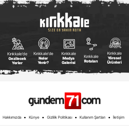
Kırıkkale
Kırıkkale
Kırıkkale'de
Kırıkkale'de
Kırıkkale
Yöresel
Medya
Neler
Gezilecek
Rotaları
Ürünleri
Galerisi
Yenir?
Yerler
•
•
•
•
Hakkımızda
Künye
Gizlilik Politikası
Kullanım Şartları
İletişim