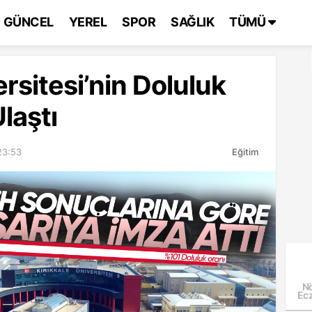
GÜNCEL
YEREL
SPOR
SAĞLIK
TÜMÜ
ersitesi’nin Doluluk
laştı
23:53
Eğitim
Nö
Ecz