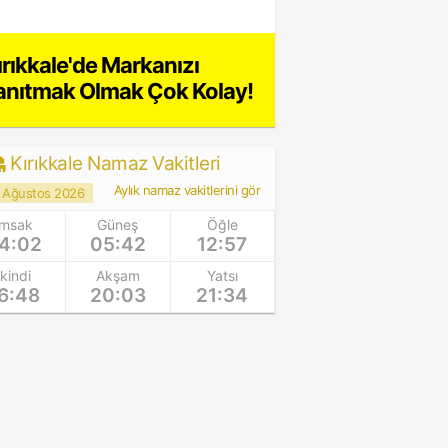
ırıkkale'de Markanızı
anıtmak Olmak Çok Kolay!
Kırıkkale Namaz Vakitleri
Aylık namaz vakitlerini gör
 Ağustos 2026
İmsak
Güneş
Öğle
4:02
05:42
12:57
İkindi
Akşam
Yatsı
6:48
20:03
21:34