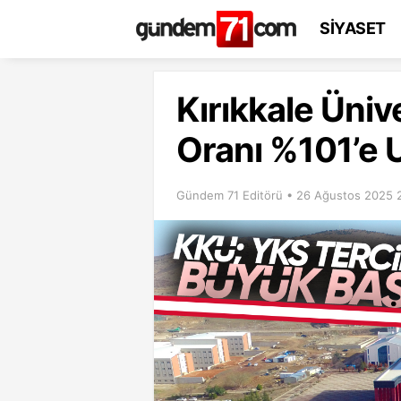
SİYASET
Kırıkkale Üniv
Oranı %101’e U
Gündem 71 Editörü • 26 Ağustos 2025 