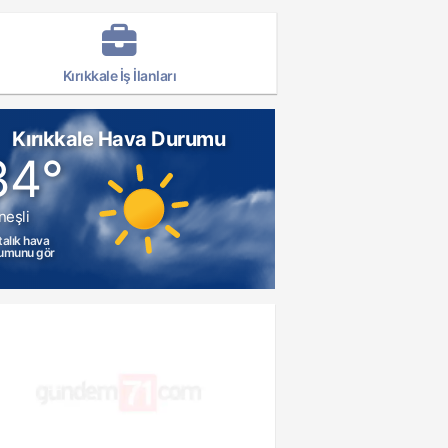
Kırıkkale İş İlanları
Kırıkkale Hava Durumu
34°
neşli
talık hava
umunu gör