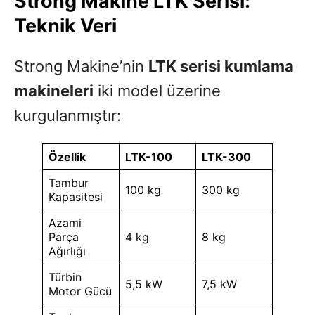
Strong Makine LTK Serisi:
Teknik Veri
Strong Makine’nin
LTK serisi kumlama
makineleri
iki model üzerine
kurgulanmıştır:
Özellik
LTK-100
LTK-300
Tambur
100 kg
300 kg
Kapasitesi
Azami
Parça
4 kg
8 kg
Ağırlığı
Türbin
5,5 kW
7,5 kW
Motor Gücü