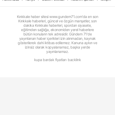
Kırıkkale haber sitesi www.gundem71.com'da en son
Kırıkkale haberleri, güncel ve özgün manşetler, son
dakika Kırıkkale haberleri, spordan siyasete,
eğitimden sağlığa, ekonomiden yerel haberlere
bütün konuların tek adresidir. Gündem 71'de
yayınlanan haber içerikleri izin alınmadan, kaynak
gösterilerek dahi iktibas edilemez. Kanuna aykırı ve
izinsiz olarak kopyalanamaz, başka yerde
yayınlanamaz.
kupa bardak fiyatları
backlink