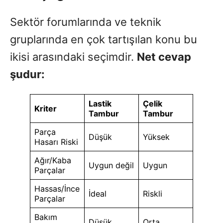
Sektör forumlarında ve teknik
gruplarında en çok tartışılan konu bu
ikisi arasındaki seçimdir.
Net cevap
şudur:
Lastik
Çelik
Kriter
Tambur
Tambur
Parça
Düşük
Yüksek
Hasarı Riski
Ağır/Kaba
Uygun değil
Uygun
Parçalar
Hassas/İnce
İdeal
Riskli
Parçalar
Bakım
Düşük
Orta