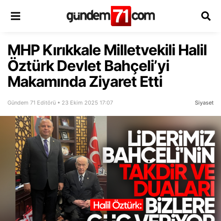
MHP Kırıkkale Milletvekili Halil
Öztürk Devlet Bahçeli’yi
Makamında Ziyaret Etti
Gündem 71 Editörü • 23 Ekim 2025 17:07
Siyaset