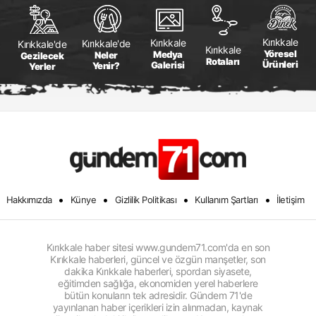
Kırıkkale
Kırıkkale
Kırıkkale'de
Kırıkkale'de
Kırıkkale
Yöresel
Medya
Neler
Gezilecek
Rotaları
Ürünleri
Galerisi
Yenir?
Yerler
•
•
•
•
Hakkımızda
Künye
Gizlilik Politikası
Kullanım Şartları
İletişim
Kırıkkale haber sitesi www.gundem71.com'da en son
Kırıkkale haberleri, güncel ve özgün manşetler, son
dakika Kırıkkale haberleri, spordan siyasete,
eğitimden sağlığa, ekonomiden yerel haberlere
bütün konuların tek adresidir. Gündem 71'de
yayınlanan haber içerikleri izin alınmadan, kaynak