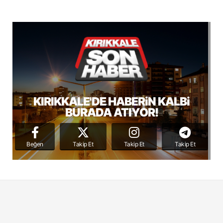
KIRIKKALE'DE HABERiN KALBi
BURADA ATIYOR!
Beğen
Takip Et
Takip Et
Takip Et