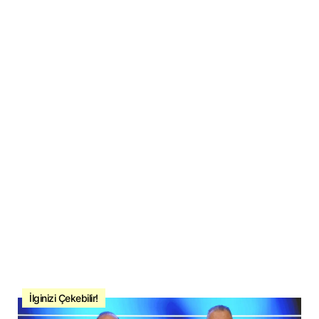
İlginizi Çekebilir!