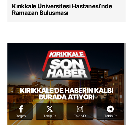
Kırıkkale Üniversitesi Hastanesi’nde
Ramazan Buluşması
KIRIKKALE'DE HABERiN KALBi
BURADA ATIYOR!
Beğen
Takip Et
Takip Et
Takip Et