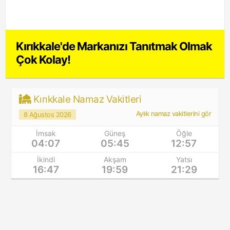
Kırıkkale'de Markanızı Tanıtmak Olmak
Çok Kolay!
Kırıkkale Namaz Vakitleri
Aylık namaz vakitlerini gör
8 Ağustos 2026
İmsak
Güneş
Öğle
04:07
05:45
12:57
İkindi
Akşam
Yatsı
16:47
19:59
21:29