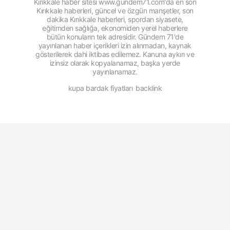
Kırıkkale haber sitesi www.gundem71.com'da en son
Kırıkkale haberleri, güncel ve özgün manşetler, son
dakika Kırıkkale haberleri, spordan siyasete,
eğitimden sağlığa, ekonomiden yerel haberlere
bütün konuların tek adresidir. Gündem 71'de
yayınlanan haber içerikleri izin alınmadan, kaynak
gösterilerek dahi iktibas edilemez. Kanuna aykırı ve
izinsiz olarak kopyalanamaz, başka yerde
yayınlanamaz.
kupa bardak fiyatları
backlink