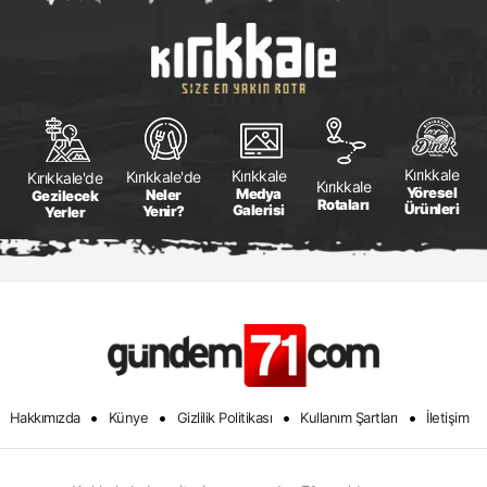
Kırıkkale
Kırıkkale
Kırıkkale'de
Kırıkkale'de
Kırıkkale
Yöresel
Medya
Neler
Gezilecek
Rotaları
Ürünleri
Galerisi
Yenir?
Yerler
•
•
•
•
Hakkımızda
Künye
Gizlilik Politikası
Kullanım Şartları
İletişim