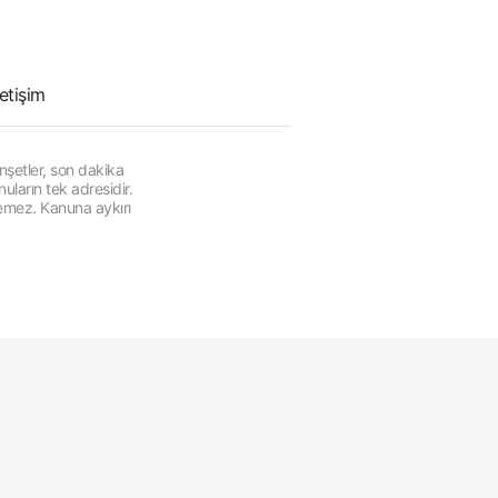
letişim
şetler, son dakika
ların tek adresidir.
lemez. Kanuna aykırı