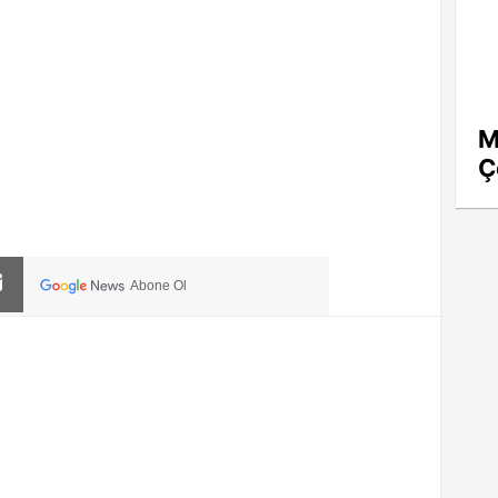
M
Ç
Abone Ol