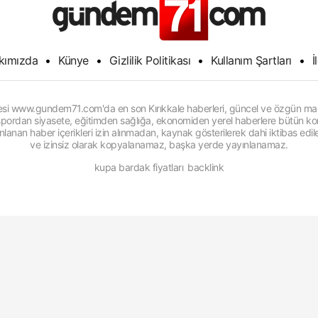
kımızda
•
Künye
•
Gizlilik Politikası
•
Kullanım Şartları
•
İ
itesi www.gundem71.com'da en son Kırıkkale haberleri, güncel ve özgün man
, spordan siyasete, eğitimden sağlığa, ekonomiden yerel haberlere bütün konu
anan haber içerikleri izin alınmadan, kaynak gösterilerek dahi iktibas edi
ve izinsiz olarak kopyalanamaz, başka yerde yayınlanamaz.
kupa bardak fiyatları
backlink