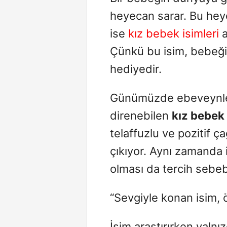
heyecan sarar. Bu heye
ise
kız bebek isimleri
a
Çünkü bu isim, bebeğin
hediyedir.
Günümüzde ebeveynle
direnebilen
kız bebek 
telaffuzlu ve pozitif ç
çıkıyor. Aynı zamanda 
olması da tercih sebeb
“Sevgiyle konan isim, ö
İsim araştırırken yalnı