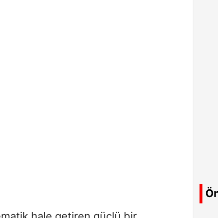
Ön
tematik hale getiren güçlü bir