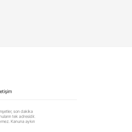
letişim
şetler, son dakika
ların tek adresidir.
lemez. Kanuna aykırı