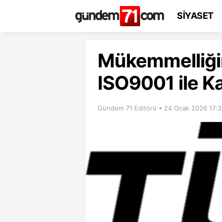
SİYASET
Mükemmelliğin
ISO9001 ile Ka
Gündem 71 Editörü • 24 Ocak 2026 17:3