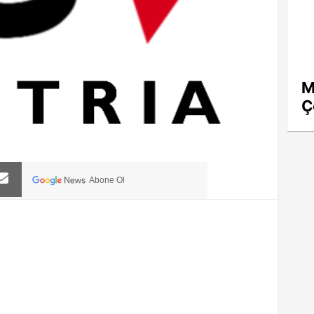
M
Ç
Abone Ol