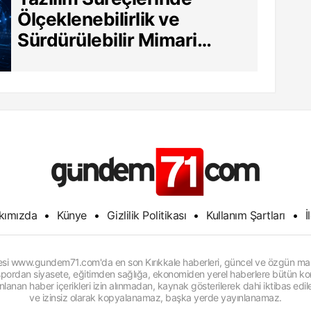
Ölçeklenebilirlik ve
Sürdürülebilir Mimari
Neden Hayati?
kımızda
•
Künye
•
Gizlilik Politikası
•
Kullanım Şartları
•
İ
itesi www.gundem71.com'da en son Kırıkkale haberleri, güncel ve özgün man
, spordan siyasete, eğitimden sağlığa, ekonomiden yerel haberlere bütün konu
anan haber içerikleri izin alınmadan, kaynak gösterilerek dahi iktibas edi
ve izinsiz olarak kopyalanamaz, başka yerde yayınlanamaz.