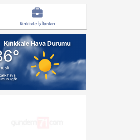
Kırıkkale İş İlanları
Kırıkkale Hava Durumu
36°
neşli
talık hava
umunu gör