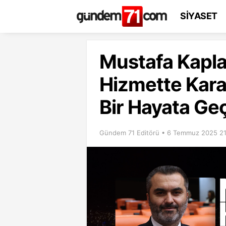
SİYASET
Mustafa Kapla
Hizmette Kararl
Bir Hayata Ge
Gündem 71 Editörü • 6 Temmuz 2025 21