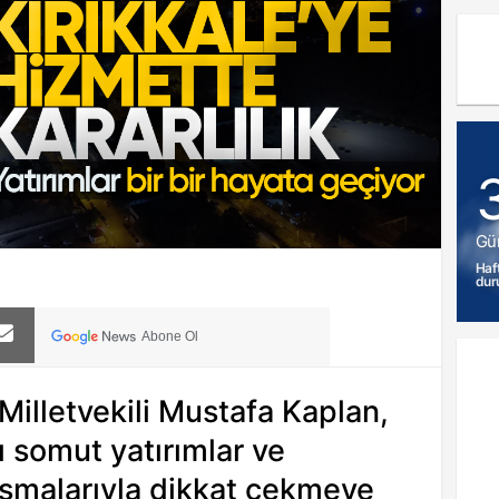
Gü
Haf
dur
Abone Ol
 Milletvekili Mustafa Kaplan,
 somut yatırımlar ve
lışmalarıyla dikkat çekmeye