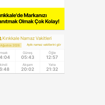
ırıkkale'de Markanızı
anıtmak Olmak Çok Kolay!
Kırıkkale Namaz Vakitleri
Aylık namaz vakitlerini gör
 Ağustos 2026
İmsak
Güneş
Öğle
4:04
05:43
12:57
İkindi
Akşam
Yatsı
6:48
20:02
21:32