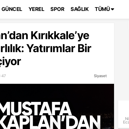
GÜNCEL
YEREL
SPOR
SAĞLIK
TÜMÜ
n’dan Kırıkkale’ye
ılık: Yatırımlar Bir
çiyor
:47
Siyaset
Nö
Ecz