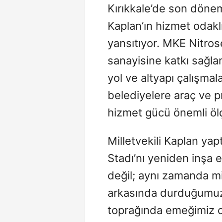
Kırıkkale’de son döne
Kaplan’ın hizmet odakl
yansıtıyor. MKE Nitros
sanayisine katkı sağla
yol ve altyapı çalışmala
belediyelere araç ve p
hizmet gücü önemli öl
Milletvekili Kaplan ya
Stadı’nı yeniden inşa e
değil; aynı zamanda mi
arkasında durduğumuzu
toprağında emeğimiz ol