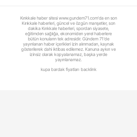
Kırıkkale haber sitesi www.gundem71.com'da en son
Kırıkkale haberleri, güncel ve özgün manşetler, son
dakika Kırıkkale haberleri, spordan siyasete,
eğitimden sağlığa, ekonomiden yerel haberlere
bütün konuların tek adresidir. Gündem 71'de
yayınlanan haber içerikleri izin alınmadan, kaynak
gösterilerek dahi iktibas edilemez. Kanuna aykırı ve
izinsiz olarak kopyalanamaz, başka yerde
yayınlanamaz.
kupa bardak fiyatları
backlink